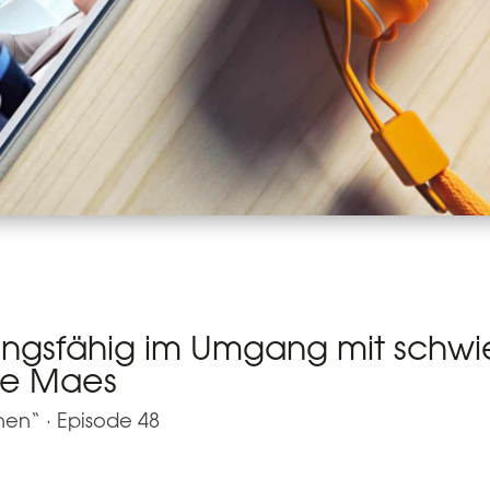
ungsfähig im Umgang mit schw
te Maes
hen“
·
Episode 48