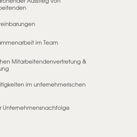
rohender Ausstieg von
rbeitenden
reinbarungen
sammenarbeit im Team
schen Mitarbeitendenvertretung &
ung
eitigkeiten im unternehmerischen
er Unternehmensnachfolge