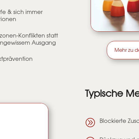
rfe & sich immer
tionen
onen-Konflikten statt
t ungewissem Ausgang
Mehr zu de
iktprävention
Typische Me
A
Blockierte Zu