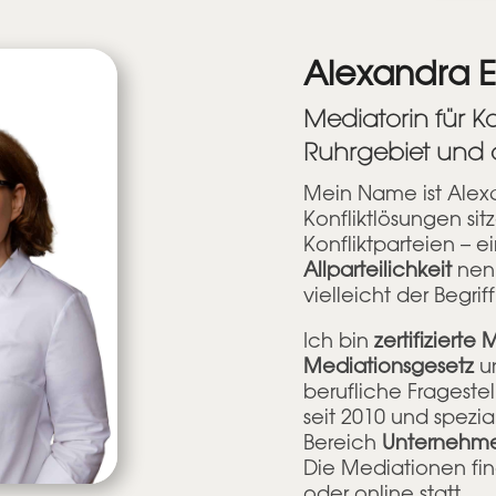
Alexandra E
Mediatorin für Ko
Ruhrgebiet und
Mein Name ist Alexa
Konfliktlösungen sit
Konfliktparteien – e
Allparteilichkeit
nenn
vielleicht der Begrif
Ich bin
zertifiziert
Mediationsgesetz
un
berufliche Fragestel
seit 2010 und spezia
Bereich
Unternehme
Die Mediationen find
oder online statt.