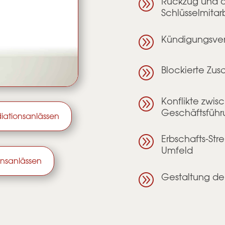
A
Rückzug und d
Schlüsselmita
A
Kündigungsve
A
Blockierte Zu
A
Konflikte zwi
Geschäftsführ
iationsanlässen
A
Erbschafts-Str
Umfeld
onsanlässen
A
Gestaltung d