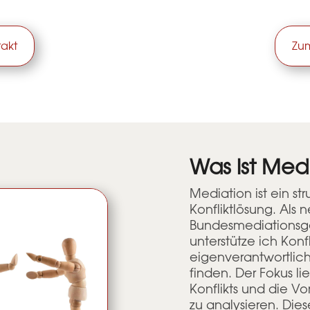
takt
Zum
Was ist Med
Mediation ist ein str
Konfliktlösung. Als
Bundesmediationsge
unterstütze ich Konf
eigenverantwortlic
finden. Der Fokus li
Konflikts und die Vor
zu analysieren. Dies